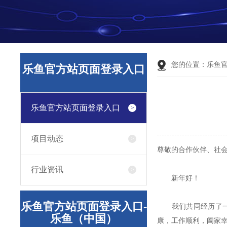
您的位置：
乐鱼
乐鱼官方站页面登录入口
乐鱼官方站页面登录入口
项目动态
尊敬的合作伙伴、社
行业资讯
新年好！
乐鱼官方站页面登录入口-
我们共同经历了一个
乐鱼（中国）
康，工作顺利，阖家