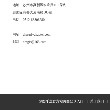
地址：苏州市高新区科发路101号致
远国际商务大厦南楼503室
电话：0512-66806280
网址：theearlychapter.com
邮箱：dmgis@163.com
梦图乐鱼官方站页面登录入口
|
关于我们
|