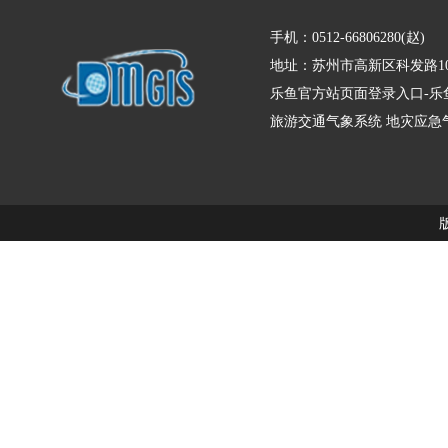
手机：0512-66806280(赵)
地址：苏州市高新区科发路10
乐鱼官方站页面登录入口-乐
旅游交通气象系统
地灾应急